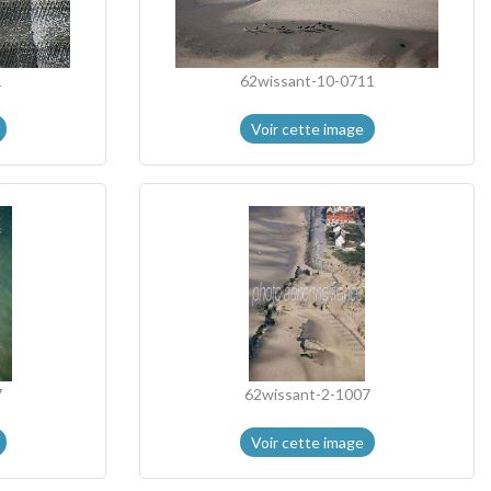
1
62wissant-10-0711
Voir cette image
7
62wissant-2-1007
Voir cette image