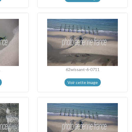
1
62wissant-6-0711
Voir cette image