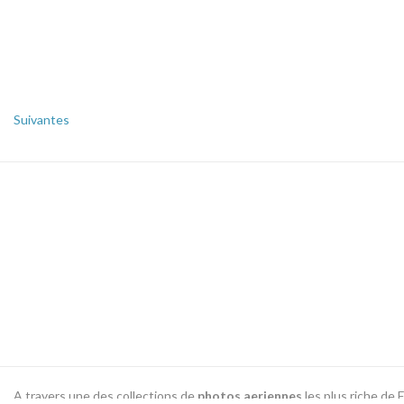
Suivantes
A travers une des collections de
photos aeriennes
les plus riche de 