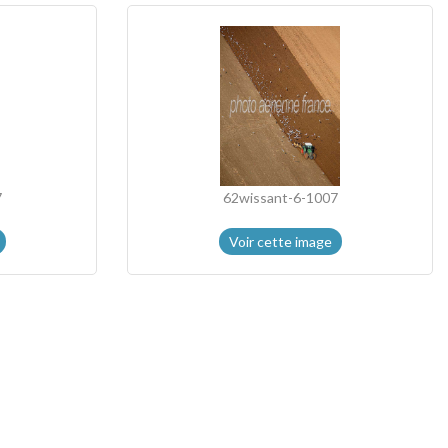
7
62wissant-6-1007
Voir cette image