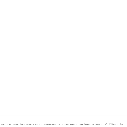
ntérieur, vos bureaux ou commandez une
vue aérienne
pour l’édition de