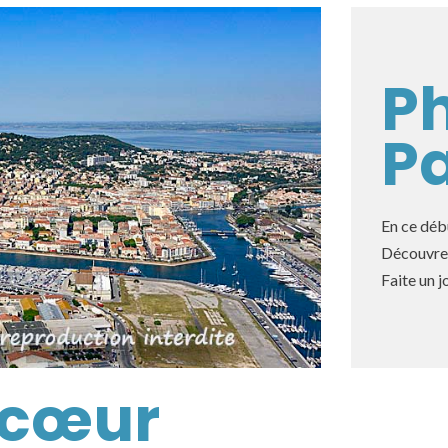
P
P
En ce déb
Découvrez
Faite un j
 cœur