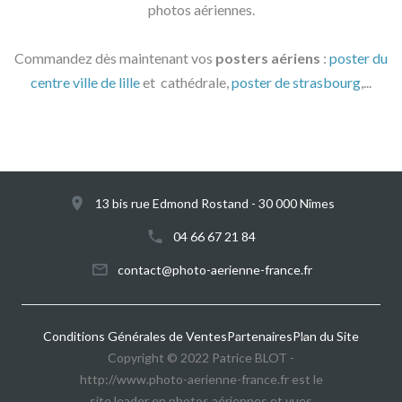
photos aériennes.
Commandez dès maintenant vos
posters aériens
:
poster du
centre ville de lille
et cathédrale,
poster de strasbourg
,...
13 bis rue Edmond Rostand - 30 000 Nîmes
04 66 67 21 84
@
Conditions Générales de Ventes
Partenaires
Plan du Site
Copyright © 2022 Patrice BLOT -
http://www.photo-aerienne-france.fr est le
site leader en photos aériennes et vues