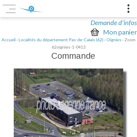
Demande d'infos
Mon panier
Accueil
›
Localités du département Pas-de-Calais (62)
›
Oignies
› Zoom
62oignies-1-0413
Commande