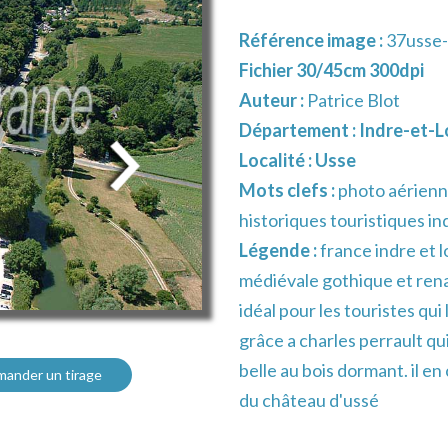
Référence image :
37usse
Fichier 30/45cm 300dpi
Auteur :
Patrice Blot
Département :
Indre-et-Lo
Localité :
Usse
Mots clefs :
photo aérienn
historiques touristiques ind
Légende :
france indre et l
médiévale gothique et renai
idéal pour les touristes qui
grâce a charles perrault qui
belle au bois dormant. il e
ander un tirage
du château d'ussé