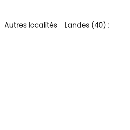
Autres localités - Landes (40) :
Voir les 32 vues du ciel à Biscarrosse-plage prises par Patrice Blot
Nous avons également 3 photos aériennes de Huchet-plage ici
Vous trouverez ici 2 autres vues du ciel de Labouheyre
Nous avons également 13 photos aériennes de Moliets-plage ici
Vous trouverez ici 4 autres vues du ciel de Rejets-plage
13 bis rue Edmond Rostand - 30 000 Nîmes
04 66 67 21 84
@