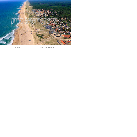
40hossegor-49-0708
Voir cette image