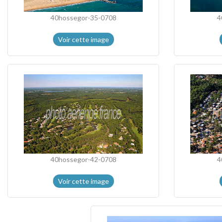
40hossegor-35-0708
4
Voir cette image
40hossegor-42-0708
4
Voir cette image