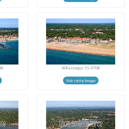
08
40hossegor-15-0708
Voir cette image