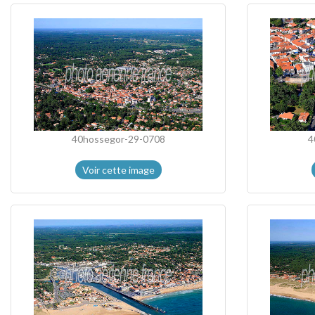
40hossegor-29-0708
4
Voir cette image