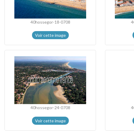
40hossegor-18-0708
4
Voir cette image
40hossegor-24-0708
4
Voir cette image