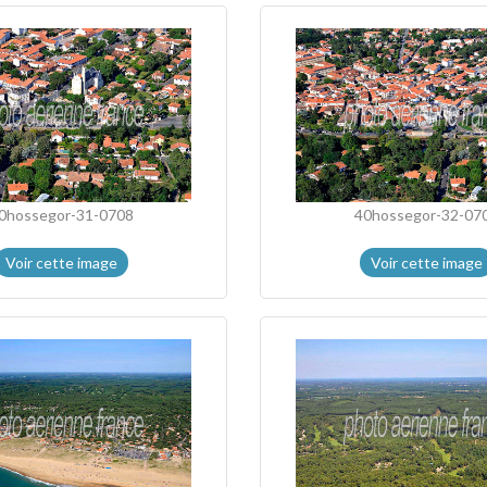
0hossegor-31-0708
40hossegor-32-07
Voir cette image
Voir cette image