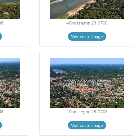
08
40hossegor-23-0708
Voir cette image
08
40hossegor-28-0708
Voir cette image