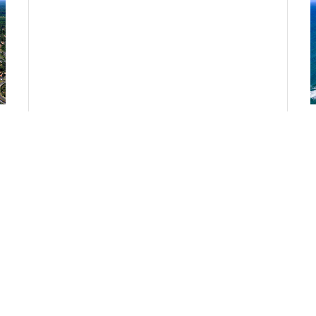
Photos aériennes en ULM ou hélicoptère
Photos aériennes notre réactivité
Photos aériennes panoramiques et visites virtuelles
Photos aériennes techniques
Photos aériennes touristiques