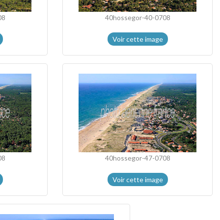
08
40hossegor-40-0708
Voir cette image
08
40hossegor-47-0708
Voir cette image