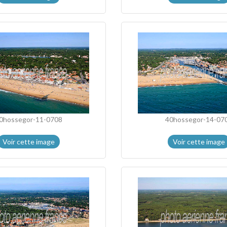
0hossegor-11-0708
40hossegor-14-07
Voir cette image
Voir cette image