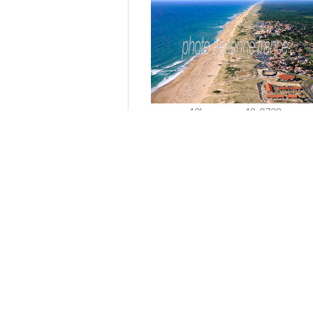
40hossegor-48-0708
Voir cette image
Suivantes