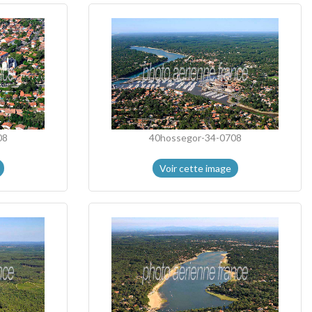
08
40hossegor-34-0708
Voir cette image