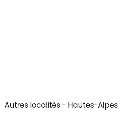
Autres localités - Hautes-Alpes
(05) :
Trouvez votre bonheur parmi les 4 autres photos de Guillestre