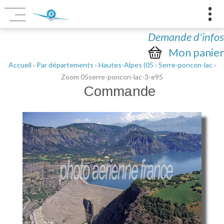
Demande d'infos
Mon panier
Accueil
›
Par départements
›
Hautes-Alpes (05
›
Serre-poncon-lac
›
Zoom 05serre-poncon-lac-3-e95
Commande