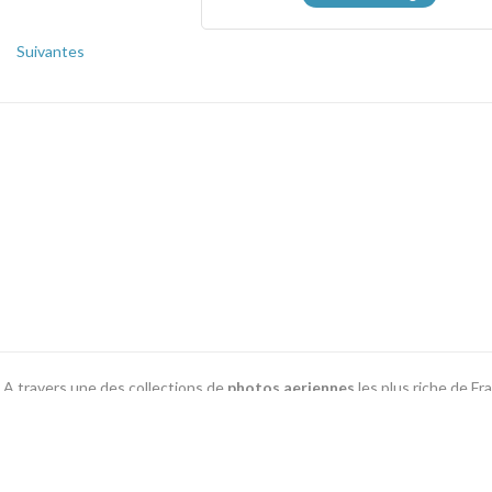
Suivantes
A travers une des collections de
photos aeriennes
les plus riche de F
de livres, cartes postal