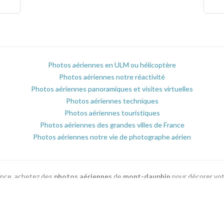
Photos aériennes en ULM ou hélicoptère
Photos aériennes notre réactivité
Photos aériennes panoramiques et visites virtuelles
Photos aériennes techniques
Photos aériennes touristiques
Photos aériennes des grandes villes de France
Photos aériennes notre vie de photographe aérien
rance, achetez des
photos aériennes
de
mont-dauphin
pour décorer vo
es ou plaquettes commerciale parmi les milliers de
photographies aérien
Voir toutes les localités du département