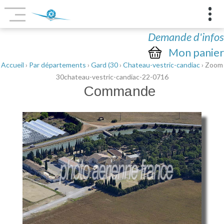
Demande d'infos
Mon panier
Accueil
›
Par départements
›
Gard (30
›
Chateau-vestric-candiac
› Zoom
30chateau-vestric-candiac-22-0716
Commande