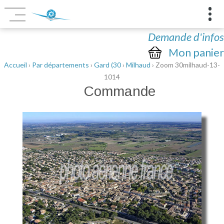
Demande d'infos
Mon panier
Accueil
›
Par départements
›
Gard (30
›
Milhaud
› Zoom 30milhaud-13-
1014
Commande