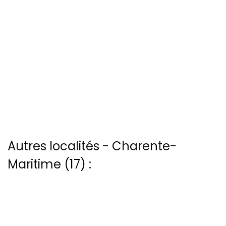
Autres localités - Charente-
Maritime (17) :
Il y a aussi une photo vue du ciel de Patrice Blot à Fort-chapus
Il y a aussi 8 photos vues du ciel de Patrice Blot à La-bree-les-bains
Trouvez votre bonheur parmi les 2 autres photos de La-