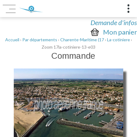
Demande d'infos
Mon panier
Accueil
›
Par départements
›
Charente-Maritime (17
›
La-cotiniere
›
Zoom 17la-cotiniere-13-e03
Commande