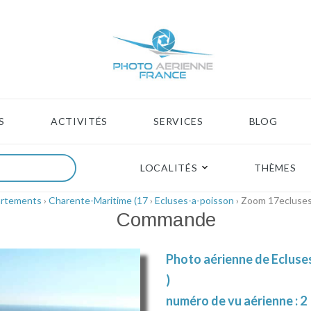
S
ACTIVITÉS
SERVICES
BLOG
LOCALITÉS
THÈMES
artements
›
Charente-Maritime (17
›
Ecluses-a-poisson
› Zoom 17ecluses
Commande
Photo aérienne de Ecluse
)
numéro de vu aérienne : 2