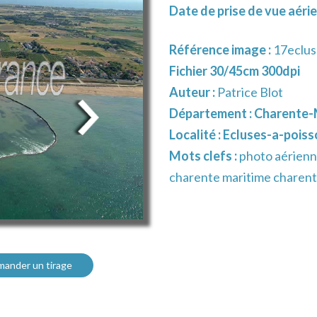
Date de prise de vue aérie
Référence image :
17eclus
Fichier 30/45cm 300dpi
Auteur :
Patrice Blot
Département :
Charente-M
Localité :
Ecluses-a-poiss
Mots clefs :
photo aérienn
charente maritime charente
ander un tirage