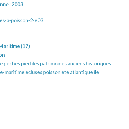
nne : 2003
es-a-poisson-2-e03
aritime (17)
on
e peches pied iles patrimoines anciens historiques
-maritime ecluses poisson ete atlantique ile