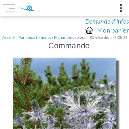
Demande d'infos
Mon panier
Accueil
›
Par départements
›
F-chardons
› Zoom 00f-chardons-1-0803
Commande