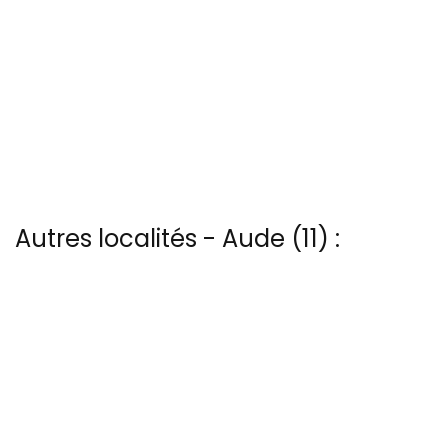
Autres localités - Aude (11) :
Il y a aussi 14 photos vues du ciel de Patrice Blot à Couiza
Voir les 2 vues du ciel à Felines-minervois prises par Patrice Blot
Trouvez votre bonheur parmi les 12 autres photos de Peyriac-
minervois
Nous avons également une photo aérienne de Salin-ste-lucie ici
Trouvez votre bonheur parmi les 2 autres photos de Salsigne