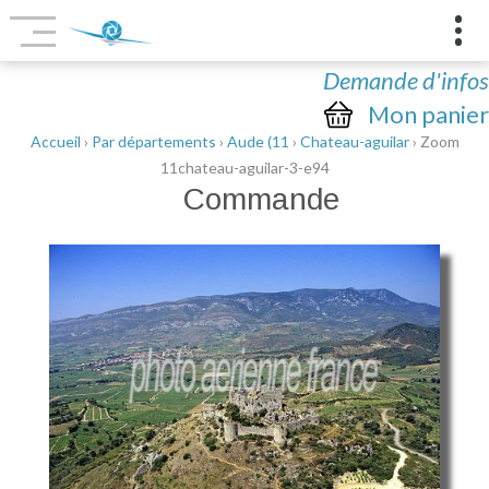
Demande d'infos
Mon panier
Accueil
›
Par départements
›
Aude (11
›
Chateau-aguilar
› Zoom
11chateau-aguilar-3-e94
Commande