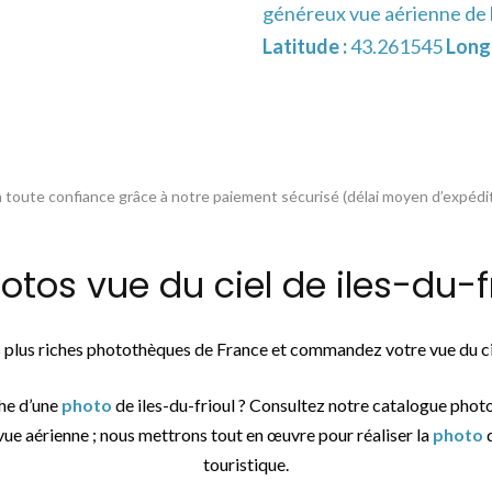
généreux vue aérienne de l'
Latitude :
43.261545
Longi
toute confiance grâce à notre paiement sécurisé (délai moyen d’expédit
s vue du ciel de iles-du-fr
es plus riches photothèques de France et commandez votre vue du 
che d’une
photo
de iles-du-frioul ? Consultez notre catalogue phot
vue aérienne ; nous mettrons tout en œuvre pour réaliser la
photo
d
touristique.