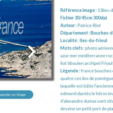
Référence image :
13iles-
Fichier 30/45cm 300dpi
Auteur :
Patrice Blot
Département :
Bouches-d
Localité :
Iles-du-frioul
Mots clefs :
photo aérienn
azur mer mediterranee roc
ilot tiboulen archipel Frio
Légende :
france bouches 
quatre ces iles de pomègues 
laquelle est bâtie l'ancien
edmond dantès le héros im
ander un tirage
d'alexandre dumas sont situ
dessine un petit port de pl