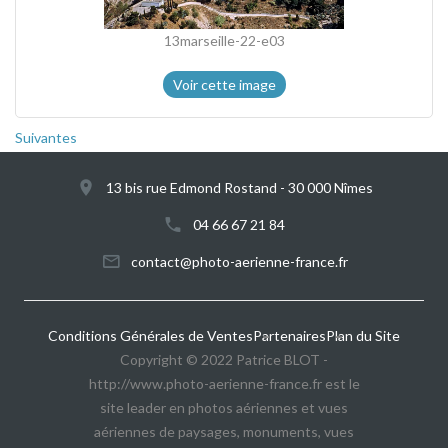
13marseille-22-e03
Voir cette image
Suivantes
13 bis rue Edmond Rostand - 30 000 Nîmes
04 66 67 21 84
@
Conditions Générales de Ventes
Partenaires
Plan du Site
Copyright © 2022 Patrice BLOT -
http://www.photo-aerienne-france.fr est le
site leader en photos aériennes et vues
aériennes de paysages, monuments, vues