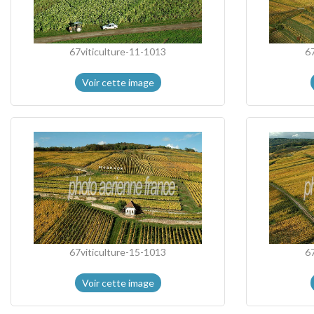
67viticulture-11-1013
6
Voir cette image
67viticulture-15-1013
6
Voir cette image