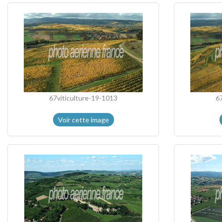
67viticulture-19-1013
6
Voir cette image