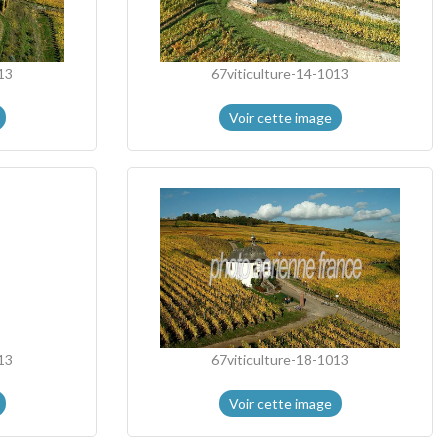
13
67viticulture-14-1013
Voir cette image
13
67viticulture-18-1013
Voir cette image