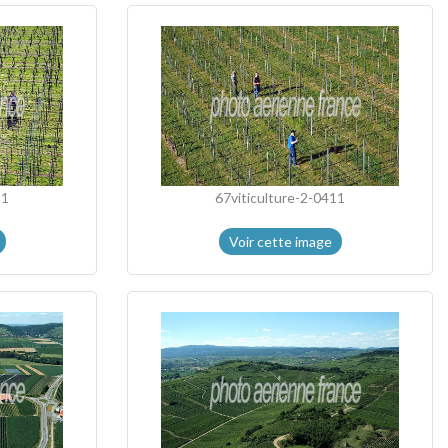
11
67viticulture-2-0411
Voir cette image