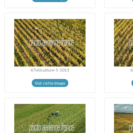
67viticulture-5-1013
6
Voir cette image