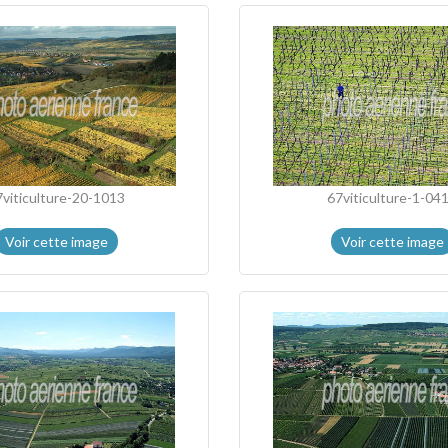
7viticulture-20-1013
67viticulture-1-04
Voir cette image
Voir cette image