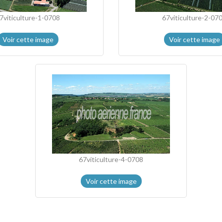
7viticulture-1-0708
67viticulture-2-07
Voir cette image
Voir cette image
67viticulture-4-0708
Voir cette image