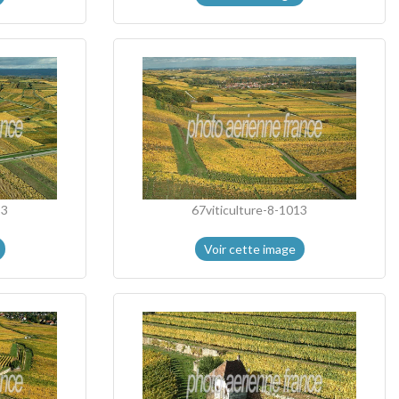
13
67viticulture-8-1013
Voir cette image