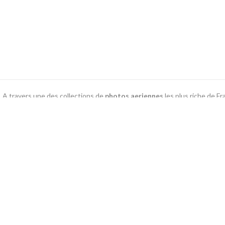
A travers une des collections de
photos aeriennes
les plus riche de F
l’édition de livres, cartes p
13 bis rue Edmond Rostand - 30 000 Nîmes
Copyright © 2022 Patrice BLOT - http://www
panoramiques et divers endroits de 