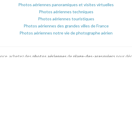
Photos aériennes panoramiques et visites virtuelles
Photos aériennes techniques
Photos aériennes touristiques
Photos aériennes des grandes villes de France
Photos aériennes notre vie de photographe aérien
rance, achetez des
photos aériennes
de
plage-des-aresquiers
pour déc
ostales ou plaquettes commerciale parmi les milliers de
photographies aé
Voir toutes les localités du département
04 66 67 21 84
Conditions Générales de Ventes
Partenaires
Plan du Site
.photo-aerienne-france.fr est le site leader en photos aériennes et 
France. Les photos aériennes sont vues du ciel par des photographes sp