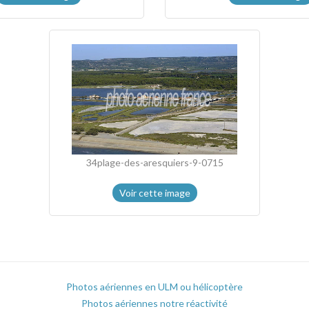
34plage-des-aresquiers-9-0715
Voir cette image
Photos aériennes en ULM ou hélicoptère
Photos aériennes notre réactivité