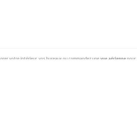
orer votre intérieur, vos bureaux ou commandez une
vue aérienne
pour
riennes
présentes en ligne…
@
vues aériennes de paysages, monuments, vues
écialisés dans les photos aériennes.