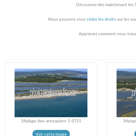
Découvrez dès maintenant les 5
Nous pouvons vous
céder les droits
sur les vu
Apprenez comment nous travail
34plage-des-aresquiers-1-0715
34plag
Voir cette image