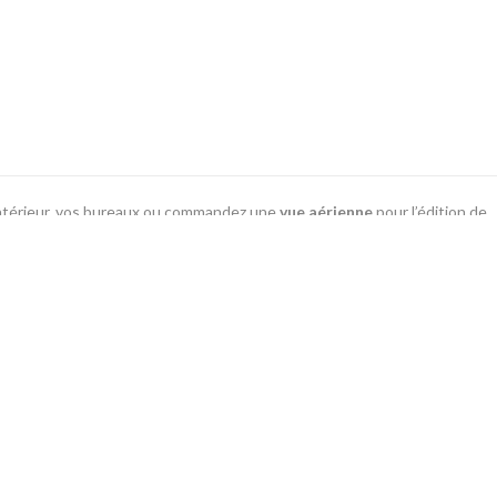
intérieur, vos bureaux ou commandez une
vue aérienne
pour l’édition de
es
présentes en ligne…
@
vues aériennes de paysages, monuments, vues
écialisés dans les photos aériennes.