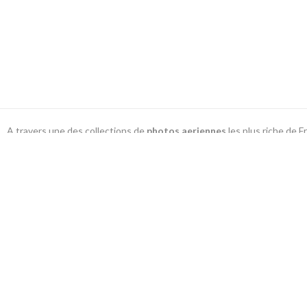
A travers une des collections de
photos aeriennes
les plus riche de 
livres, cartes postales
13 bis rue Edmond Rostand - 30 000 Nîmes
Copyright © 2022 Patrice BLOT - http://www
panoramiques et divers endroits de 