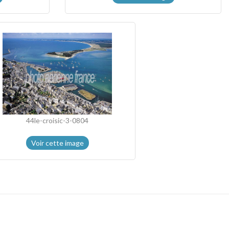
44le-croisic-3-0804
Voir cette image