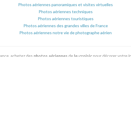
Photos aériennes panoramiques et visites virtuelles
Photos aériennes techniques
Photos aériennes touristiques
Photos aériennes des grandes villes de France
Photos aériennes notre vie de photographe aérien
France, achetez des
photos aériennes
de
le-croisic
pour décorer votre 
 ou plaquettes commerciale parmi les milliers de
photographies aérienn
Voir toutes les localités du département
04 66 67 21 84
Conditions Générales de Ventes
Partenaires
Plan du Site
.photo-aerienne-france.fr est le site leader en photos aériennes et 
France. Les photos aériennes sont vues du ciel par des photographes sp