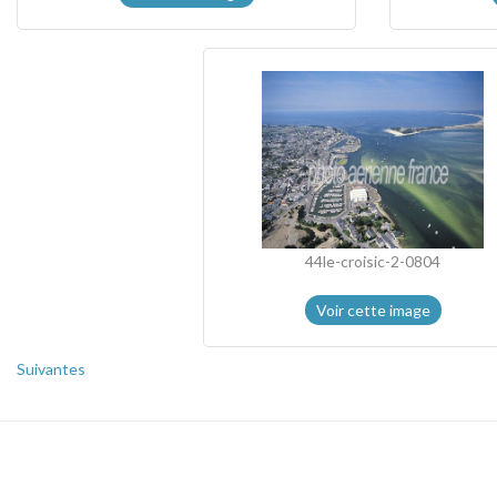
44le-croisic-2-0804
Voir cette image
Suivantes