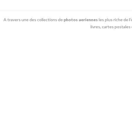
A travers une des collections de
photos aeriennes
les plus riche de 
livres, cartes postales
13 bis rue Edmond Rostand - 30 000 Nîmes