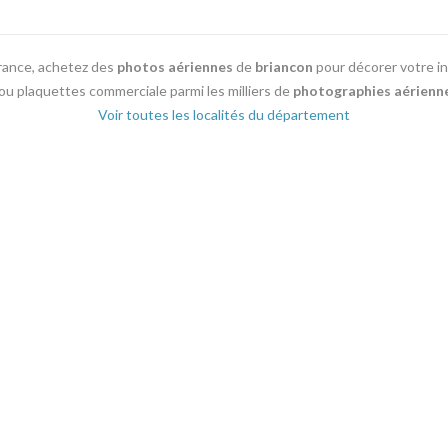
France, achetez des
photos aériennes
de
briancon
pour décorer votre i
 ou plaquettes commerciale parmi les milliers de
photographies aérienn
Voir toutes les localités du département
04 66 67 21 84