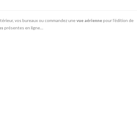
ntérieur, vos bureaux ou commandez une
vue aérienne
pour l’édition de
es
présentes en ligne…
@