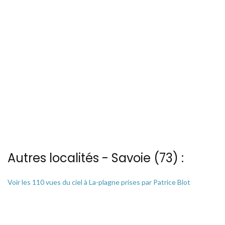
Autres localités - Savoie (73) :
Voir les 110 vues du ciel à La-plagne prises par Patrice Blot
Il y a aussi une photo vue du ciel de Patrice Blot à Le-grand-bec
Nous avons également 84 photos aériennes de Les-menuires ici
Nous avons également 3 photos aériennes de Seez ici