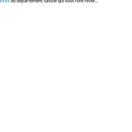
otos
du département Savoie qui vous font rêver...