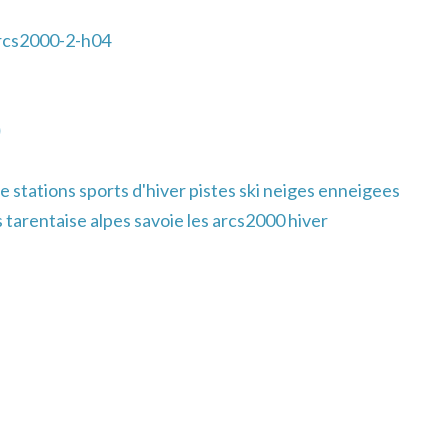
rcs2000-2-h04
)
 stations sports d'hiver pistes ski neiges enneigees
tarentaise alpes savoie les arcs2000 hiver