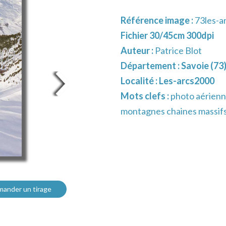
Référence image :
73les-a
Fichier 30/45cm 300dpi
Auteur :
Patrice Blot
Département :
Savoie (73
Localité :
Les-arcs2000
Mots clefs :
photo aérienne
montagnes chaines massifs 
ander un tirage