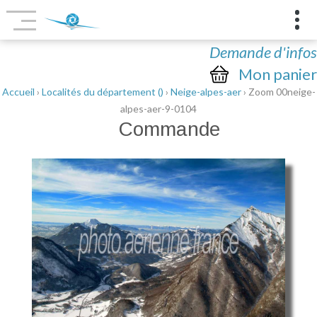
Demande d'infos
Mon panier
Accueil
›
Localités du département ()
›
Neige-alpes-aer
› Zoom 00neige-
alpes-aer-9-0104
Commande