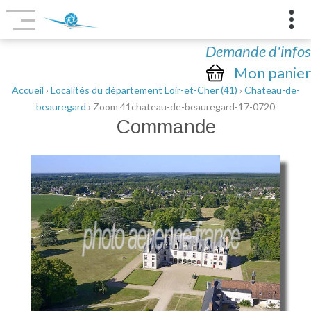
Demande d'infos
Mon panier
Accueil
›
Localités du département Loir-et-Cher (41)
›
Chateau-de-
beauregard
› Zoom 41chateau-de-beauregard-17-0720
Commande