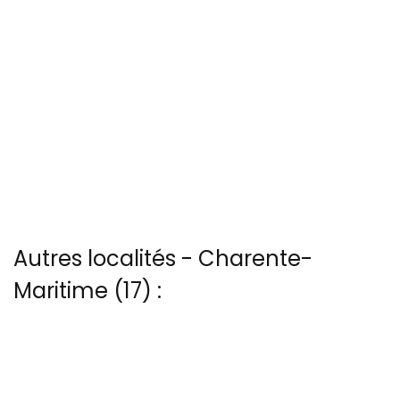
Autres localités - Charente-
Maritime (17) :
Vous trouverez ici 8 autres vues du ciel de Fort-enet
Voir les 8 vues du ciel à La-passe prises par Patrice Blot
Vous trouverez ici 6 autres vues du ciel de Le-gilieux