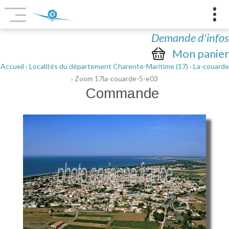
Demande d'infos
Mon panier
Accueil
›
Localités du département Charente-Maritime (17)
›
La-couarde
› Zoom 17la-couarde-5-e03
Commande