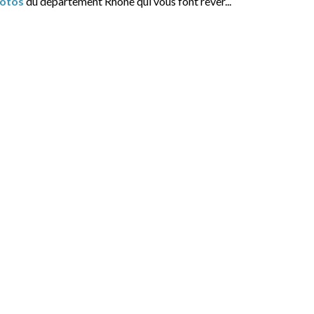
otos
du département Rhone qui vous font rêver...