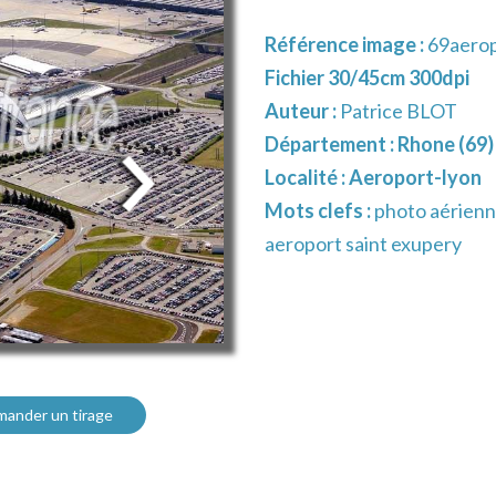
Référence image :
69aerop
Fichier 30/45cm 300dpi
Auteur :
Patrice BLOT
Département :
Rhone (69)
Localité :
Aeroport-lyon
Mots clefs :
photo aérienn
aeroport saint exupery
ander un tirage