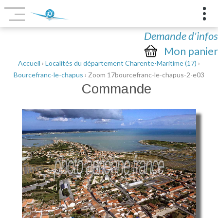
Demande d'infos
Mon panier
Accueil
›
Localités du département Charente-Maritime (17)
›
Bourcefranc-le-chapus
› Zoom 17bourcefranc-le-chapus-2-e03
Commande