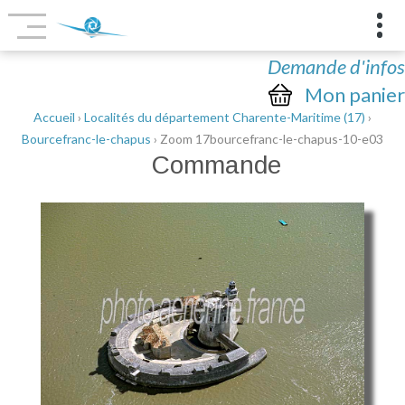
Demande d'infos
Mon panier
Accueil
›
Localités du département Charente-Maritime (17)
›
Bourcefranc-le-chapus
› Zoom 17bourcefranc-le-chapus-10-e03
Commande