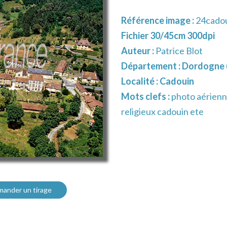
Référence image :
24cado
Fichier 30/45cm 300dpi
Auteur :
Patrice Blot
Département :
Dordogne 
Localité :
Cadouin
Mots clefs :
photo aérienn
religieux cadouin ete
ander un tirage