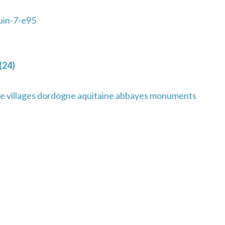
uin-7-e95
(24)
e villages dordogne aquitaine abbayes monuments