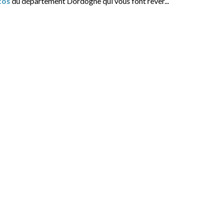
tos
du département Dordogne qui vous font rêver...