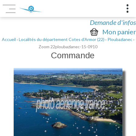
Demande d'infos
Mon panier
Accueil
›
Localités du département Cotes d'Armor (22)
›
Ploubazlanec
›
Zoom 22ploubazlanec-15-0910
Commande