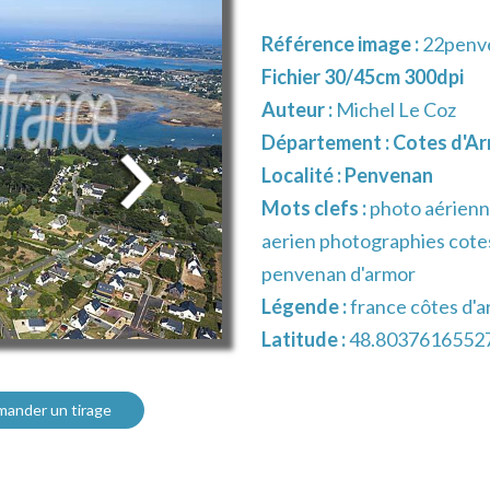
Référence image :
22penv
Fichier 30/45cm 300dpi
Auteur :
Michel Le Coz
Département :
Cotes d'Ar
Localité :
Penvenan
Mots clefs :
photo aérienn
aerien photographies cote
penvenan d'armor
Légende :
france côtes d'
Latitude :
48.8037616552
ander un tirage