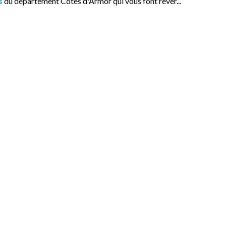
s
du département Cotes d'Armor qui vous font rêver...