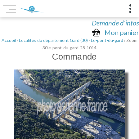
Demande d'infos
Mon panier
Accueil
›
Localités du département Gard (30)
›
Le-pont-du-gard
› Zoom
30le-pont-du-gard-28-1014
Commande