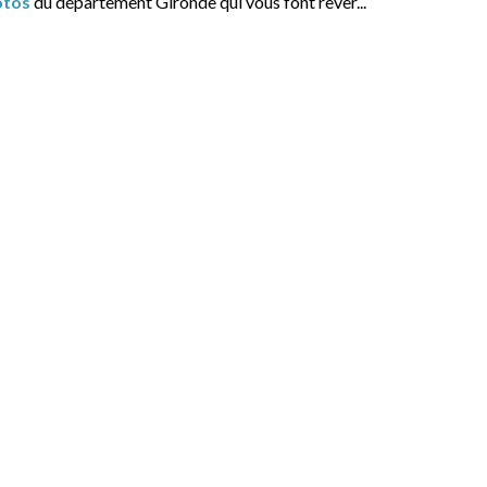
otos
du département Gironde qui vous font rêver...