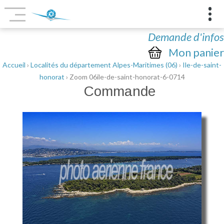
Demande d'infos
Mon panier
Accueil
›
Localités du département Alpes-Maritimes (06)
›
Ile-de-saint-
honorat
› Zoom 06ile-de-saint-honorat-6-0714
Commande