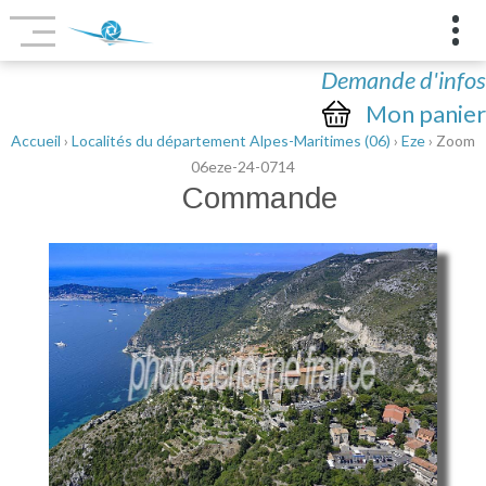
Demande d'infos
Mon panier
Accueil
›
Localités du département Alpes-Maritimes (06)
›
Eze
› Zoom
06eze-24-0714
Commande