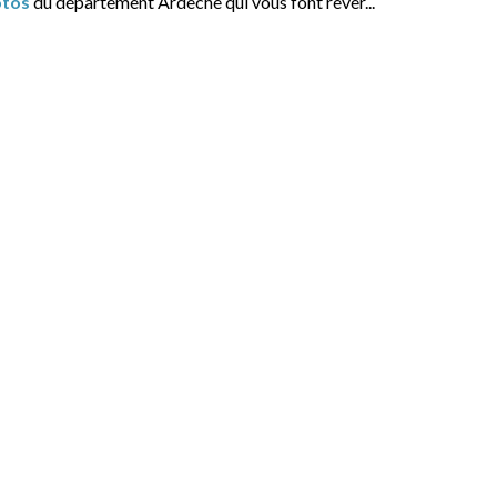
tos
du département Ardeche qui vous font rêver...