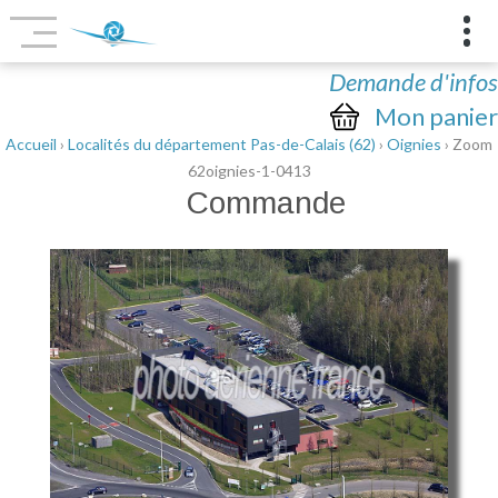
Demande d'infos
Mon panier
Accueil
›
Localités du département Pas-de-Calais (62)
›
Oignies
› Zoom
62oignies-1-0413
Commande