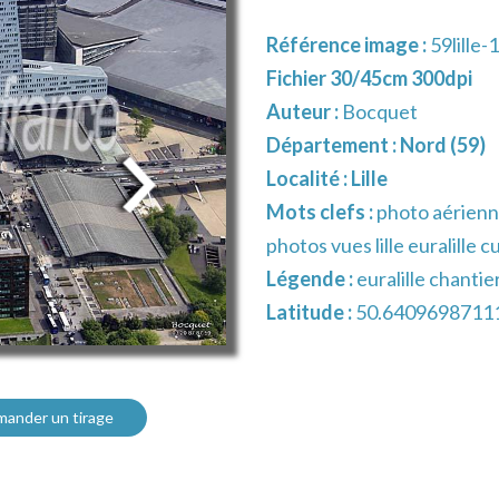
Référence image :
59lille-
Fichier 30/45cm 300dpi
Auteur :
Bocquet
Département :
Nord (59)
Localité :
Lille
Mots clefs :
photo aérien
photos vues lille euralille 
Légende :
euralille chantie
Latitude :
50.6409698711
ander un tirage