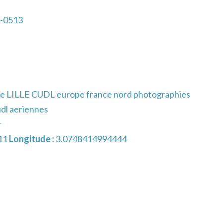
1-0513
ne LILLE CUDL europe france nord photographies
cudl aeriennes
r
11
Longitude :
3.0748414994444