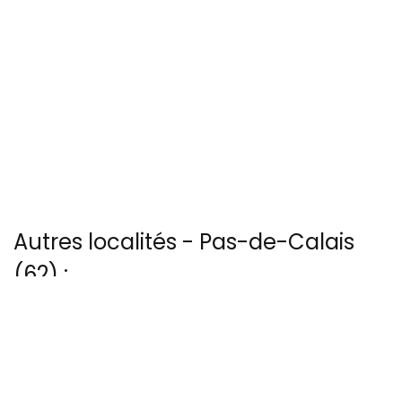
Autres localités - Pas-de-Calais
(62) :
Trouvez votre bonheur parmi les 5 autres photos de Bapaume
Ici une superbe photo vue du ciel de Lestrem
Trouvez votre bonheur parmi les 39 autres photos de Lievin
Voir les 9 vues du ciel à Sangatte prises par Sophie et Francis