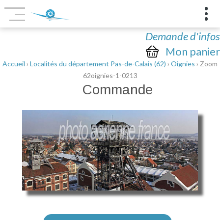
Demande d'infos
Mon panier
Accueil
›
Localités du département Pas-de-Calais (62)
›
Oignies
› Zoom
62oignies-1-0213
Commande