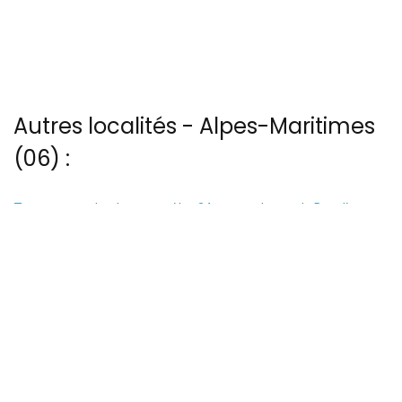
Autres localités - Alpes-Maritimes
(06) :
Trouvez votre bonheur parmi les 24 autres photos de Beaulieu-
sur-mer
Voir les 8 vues du ciel à Carros prises par Patrice BLOT
Vous trouverez ici 16 autres vues du ciel de Chateauneuf-grasse
Nous avons également 12 photos aériennes de Valdeblore ici
Nous avons également 21 photos aériennes de Villeneuve-loubet
ici
13 bis rue Edmond Rostand - 30 000 Nîmes