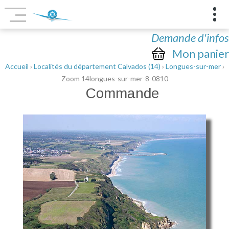
Demande d'infos
Mon panier
Accueil
›
Localités du département Calvados (14)
›
Longues-sur-mer
›
Zoom 14longues-sur-mer-8-0810
Commande