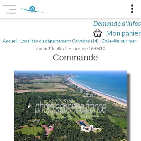
Demande d'infos
Mon panier
Accueil
›
Localités du département Calvados (14)
›
Colleville-sur-mer
›
Zoom 14colleville-sur-mer-16-0810
Commande