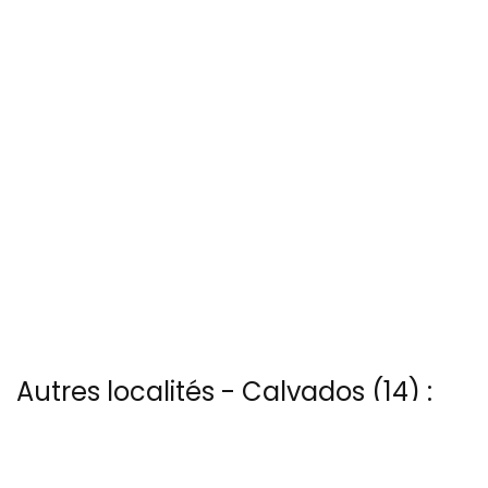
Autres localités - Calvados (14) :
Il y a aussi 2 photos vues du ciel de Philippe Fruitier à Asnelles
Nous avons également 3 photos aériennes de Douvre-la-