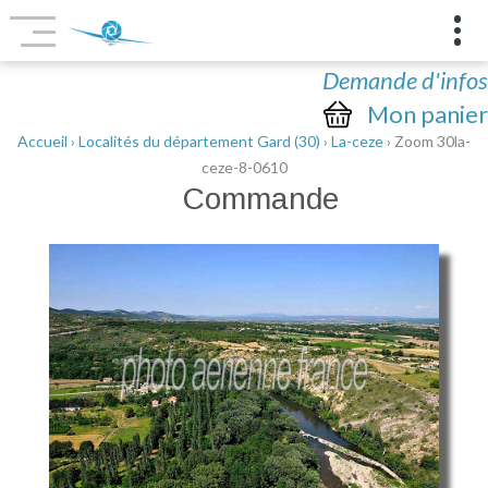
Demande d'infos
Mon panier
Accueil
›
Localités du département Gard (30)
›
La-ceze
› Zoom 30la-
ceze-8-0610
Commande