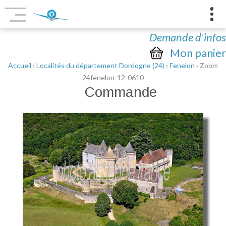
Demande d'infos
Mon panier
Accueil
›
Localités du département Dordogne (24)
›
Fenelon
› Zoom
24fenelon-12-0610
Commande