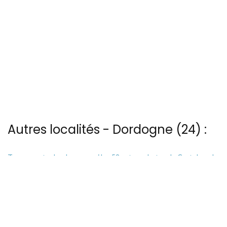
Autres localités - Dordogne (24) :
Trouvez votre bonheur parmi les 52 autres photos de Castelnaud-
la-chapelle
Trouvez votre bonheur parmi les 2 autres photos de Couze-et-
saint-front
Vous trouverez ici 2 autres vues du ciel de Issigeac
Nous avons également 23 photos aériennes de Les-eyzies-de-