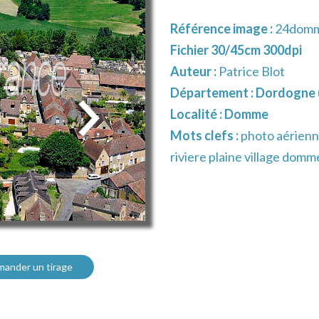
Référence image :
24domm
Fichier 30/45cm 300dpi
Auteur :
Patrice Blot
Département :
Dordogne 
Localité :
Domme
Mots clefs :
photo aérienn
riviere plaine village dom
ander un tirage