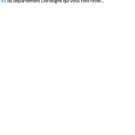
tos
du département Dordogne qui vous font rêver...