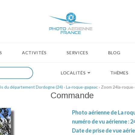
S
ACTIVITÉS
SERVICES
BLOG
LOCALITÉS
THÈMES
tés du département Dordogne (24)
›
La-roque-gageac
› Zoom 24la-roque
Commande
Photo aérienne de La roq
numéro de vu aérienne : 2
Date de prise de vue aéri