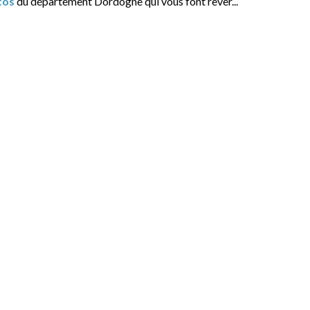
tos
du département Dordogne qui vous font rêver...