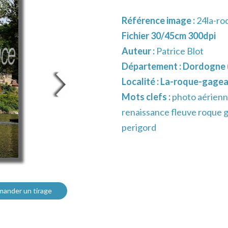
Référence image :
24la-ro
Fichier 30/45cm 300dpi
Auteur :
Patrice Blot
Département :
Dordogne 
Localité :
La-roque-gage
Mots clefs :
photo aérienn
renaissance fleuve roque ga
perigord
ander un tirage