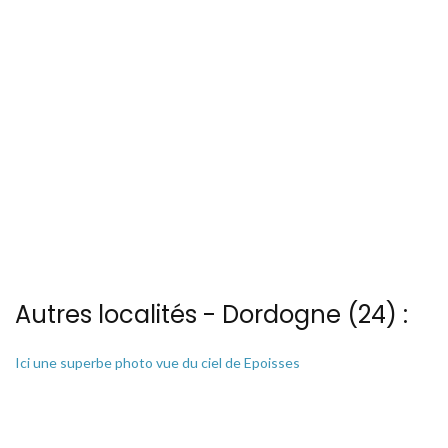
Autres localités - Dordogne (24) :
Ici une superbe photo vue du ciel de Epoisses
Vous trouverez ici 15 autres vues du ciel de Fenelon
Vous trouverez ici 4 autres vues du ciel de Montford-menesterol
Il y a aussi 2 photos vues du ciel de Patrice Blot à Siorac-en-perigord