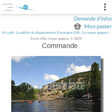
Demande d'infos
Mon panier
Accueil
›
Localités du département Dordogne (24)
›
La-roque-gageac
›
Zoom 24la-roque-gageac-1-0809
Commande