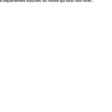
u département Bouches-du-Rhone qui vous font rêver...