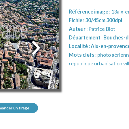
Référence image :
13aix-e
Fichier 30/45cm 300dpi
Auteur :
Patrice Blot
Département :
Bouches-d
Localité :
Aix-en-provenc
Mots clefs :
photo aérienn
republique urbanisation vi
ander un tirage