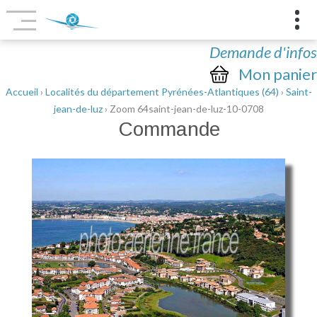
Demande d'infos
Mon panier
Accueil
›
Localités du département Pyrénées-Atlantiques (64)
›
Saint-
jean-de-luz
› Zoom 64saint-jean-de-luz-10-0708
Commande