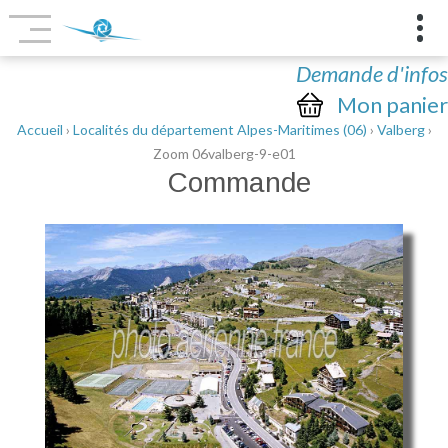
Demande d'infos
Mon panier
Accueil
›
Localités du département Alpes-Maritimes (06)
›
Valberg
›
Zoom 06valberg-9-e01
Commande