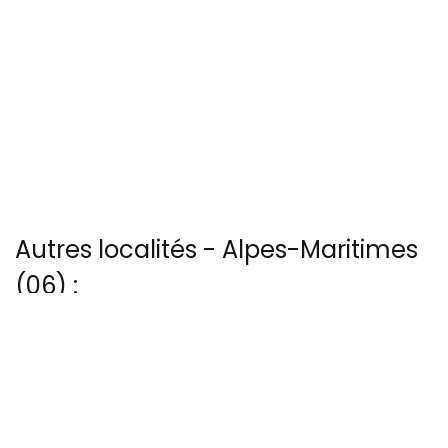
Autres localités - Alpes-Maritimes
(06) :
Nous avons également 7 photos aériennes de Aspremont ici
Vous trouverez ici 8 autres vues du ciel de Chateauneuf-villevieille
Voir les 4 vues du ciel à Fort-de-la-drette prises par Patrice BLOT
Il y a aussi 40 photos vues du ciel de Patrice Blot à Grasse
Il y a aussi 9 photos vues du ciel de Patrice BLOT à La-roquette-